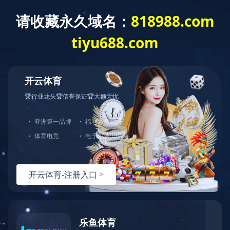
爱游戏平台
集团爱游戏平台
集团概况
爱游戏平台
产业板块
爱游戏平台
社会责任
加入我们
社会招聘
校园招聘
联系我们
投资者关系
在线反馈
联系我们